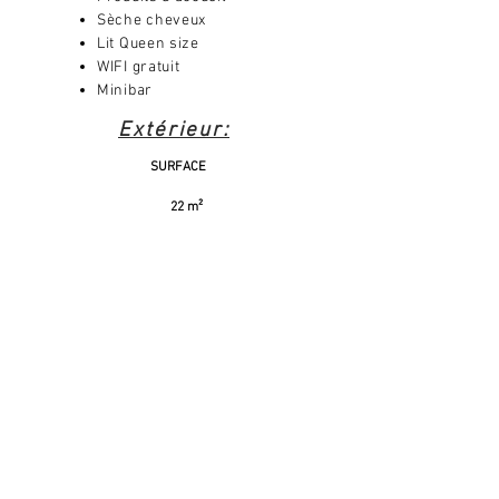
Sèche cheveux
Lit Queen size
WIFI gratuit
Minibar
Extérieur:
SURFACE
22 m²
CAPACITE
2 pers.
Jacuzzi privé
Terrasse
Jardin
Transats
Douche extérieure
Mobiliers de jardin